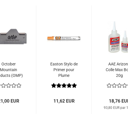
October
Easton Stylo de
AAE Arizo
Mountain
Primer pour
Colle Max B
oducts (OMP)
Plume
20g
Pince pour
Quickbond
Appareil
’Empennage
Phoenix
21,00 EUR
11,62 EUR
18,76 EU
93,80 EUR par 