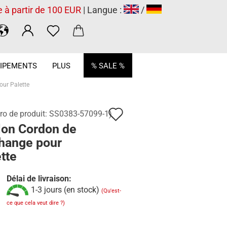
e à partir de 100 EUR
| Langue :
/
.
IPEMENTS
PLUS
% SALE %
ur Palette
Ajouter
o de produit:
SS0383-57099-1
)
lon Cordon de
à
hange pour
la
tte
liste
Délai de livraison:
de
1-3 jours (en stock)
(Qu'est-
souhaits
ce que cela veut dire ?)