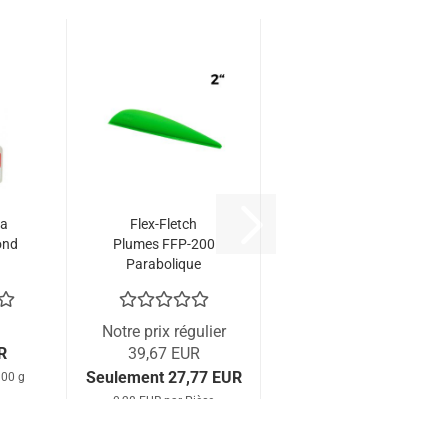
na
Flex-Fletch
ond
Plumes FFP-200
Parabolique
(par 100) -
CLOSEOUT
Notre prix régulier
R
39,67 EUR
Seulement 27,77 EUR
100 g
0,28 EUR par Pièce