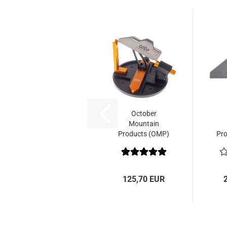
October
Mountain
Products (OMP)
Pr
Outil
d’Empennage
Phoenix
d
125,70 EUR