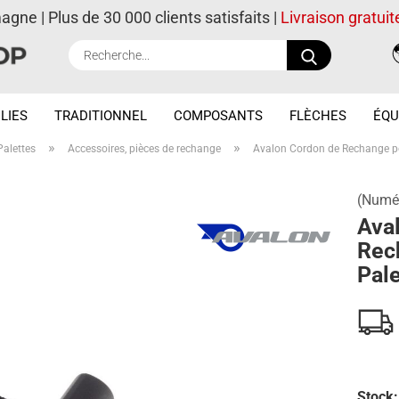
magne | Plus de 30 000 clients satisfaits |
Livraison gratuit
Recherche..
LIES
TRADITIONNEL
COMPOSANTS
FLÈCHES
ÉQU
»
»
Palettes
Accessoires, pièces de rechange
Avalon Cordon de Rechange po
(Numér
Ava
Rec
Pale
Stock: