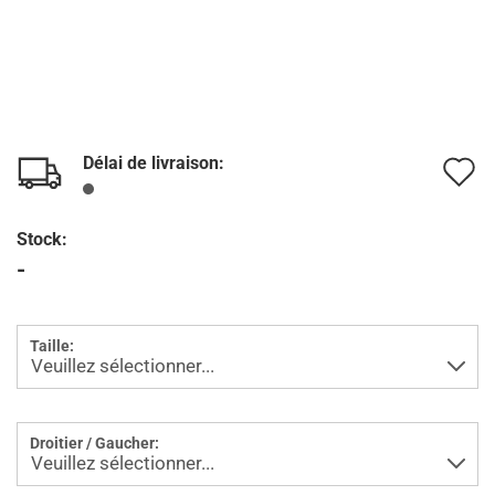
Délai de livraison:
A
à
Stock:
l
-
l
d
Taille:
s
Droitier / Gaucher: