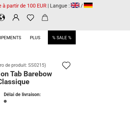
e à partir de 100 EUR
| Langue :
/
.
IPEMENTS
PLUS
% SALE %
Ajouter
o de produit:
SS0215
)
lon Tab Barebow
à
Classique
la
liste
Délai de livraison:
de
souhaits