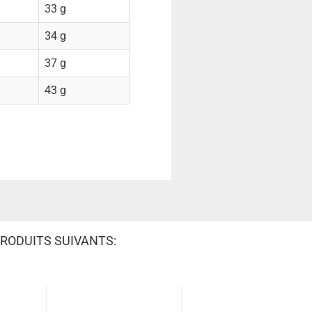
33 g
34 g
37 g
43 g
RODUITS SUIVANTS: