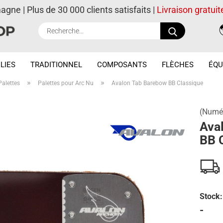
magne | Plus de 30 000 clients satisfaits |
Livraison gratuit
Recherche..
LIES
TRADITIONNEL
COMPOSANTS
FLÈCHES
ÉQU
»
»
Palettes
Palettes pour Arc Nu
Avalon Tab Barebow BB Classique
(Numér
Ava
BB 
Stock:
-