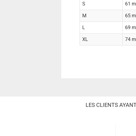
S
61 
M
65 
L
69 
XL
74 
LES CLIENTS AYAN