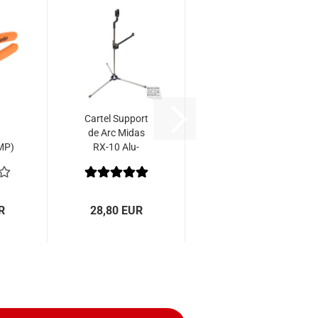
Cartel Support
de Arc Midas
MP)
RX-10 Alu-
ker
Carbone
P
R
28,80 EUR