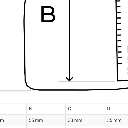
B
C
D
mm
55 mm
33 mm
35 mm