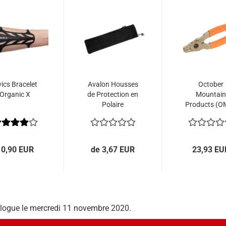
vics Bracelet
Avalon Housses
October
Organic X
de Protection en
Mountain
Polaire
Products (O
Pince à Noc
TRU-CRIM
10,90 EUR
de 3,67 EUR
23,93 EU
talogue le mercredi 11 novembre 2020.