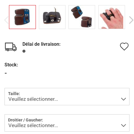
Délai de livraison:
A
à
Stock:
l
-
l
d
Taille:
s
Droitier / Gaucher: