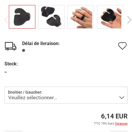
Délai de livraison:
A
à
Stock:
l
-
l
d
Droitier / Gaucher:
s
6,14 EUR
TTC 19% hors
livraison