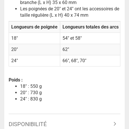
branche (L x H) 35 x 60 mm
Les poignées de 20" et 24" ont les accessoires de
taille régulière (L x H) 40 x 74 mm
Longueurs de poignée
Longueurs totales des arcs
18"
54" et 58"
20"
62"
24"
66", 68", 70"
Poids :
18" : 550 g
20" : 730 g
24" : 830 g
DISPONIBILITÉ