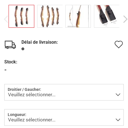
Délai de livraison:
A
à
Stock:
l
-
l
d
Droitier / Gaucher:
s
Longueur: