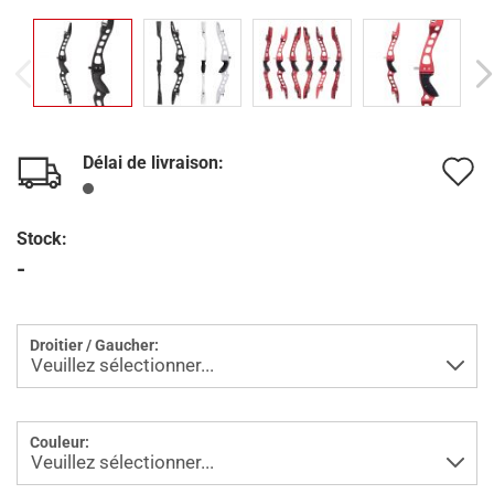
Délai de livraison:
A
à
Stock:
l
-
l
d
Droitier / Gaucher:
s
Couleur: