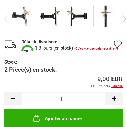
Délai de livraison:
A
1-3 jours (en stock)
(Qu'est-ce que cela veut dire ?)
à
Stock:
l
2 Pièce(s) en stock.
l
9,00 EUR
d
TTC 19% hors
livraison
s
Ajouter au panier