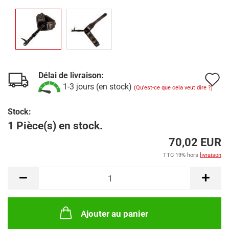
Délai de livraison:
A
1-3 jours (en stock)
(Qu'est-ce que cela veut dire ?)
à
Stock:
l
1 Pièce(s) en stock.
l
70,02 EUR
d
TTC 19% hors
livraison
s
Ajouter au panier