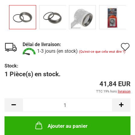
Délai de livraison:
A
1-3 jours (en stock)
(Qu'est-ce que cela veut dire ?)
à
Stock:
l
1 Pièce(s) en stock.
l
41,84 EUR
d
TTC 19% hors
livraison
s
Ajouter au panier