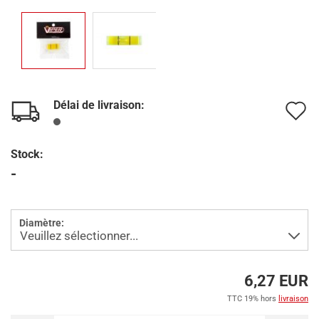
Délai de livraison:
A
à
Stock:
l
-
l
d
Diamètre:
s
6,27 EUR
TTC 19% hors
livraison