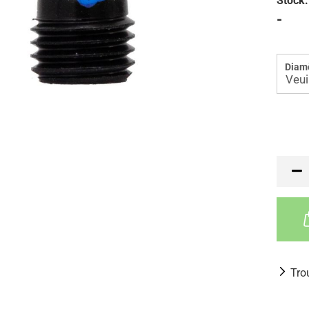
Stock:
-
Diamè
Tro