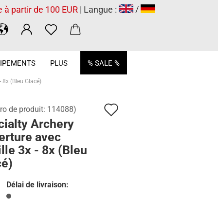
e à partir de 100 EUR
| Langue :
/
.
IPEMENTS
PLUS
% SALE %
- 8x (Bleu Glacé)
Ajouter
o de produit:
114088
)
ialty Archery
à
erture avec
la
ille 3x - 8x (Bleu
liste
cé)
de
Délai de livraison:
souhaits