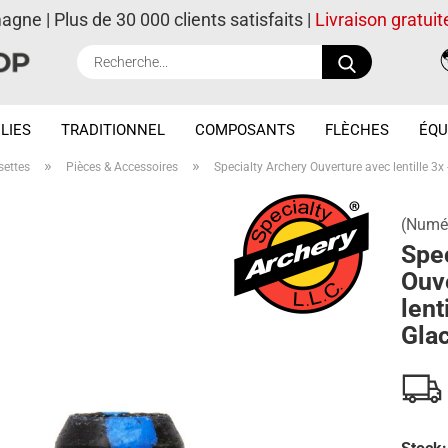
magne | Plus de 30 000 clients satisfaits |
Livraison gratuit
Recherche..
LIES
TRADITIONNEL
COMPOSANTS
FLÈCHES
ÉQU
»
»
settes
Pièces & Accessoires
Specialty Archery Ouverture avec lentille 3x 
(Numér
Spec
Ouv
lent
Gla