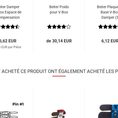
iter Damper
Beiter Poids
Beiter Plaqu
ox Espace de
pour V-Box
Base V-Bo
mpensation
Damper (
(6 Pcs.)
pièces)
6,62 EUR
de 30,14 EUR
6,12 EU
0 EUR par Pièce
T ACHETÉ CE PRODUIT ONT ÉGALEMENT ACHETÉ LES P