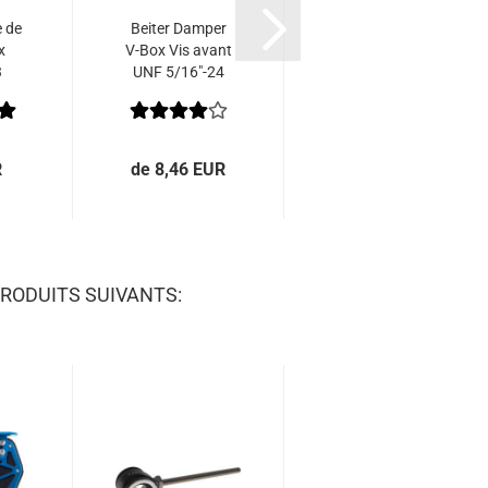
e de
Beiter Damper
Beiter Damper
x
V-Box Vis avant
V-Box Ensemble
3
UNF 5/16"-24
de Vis Arrière
UNF 5/16"-24
R
de 8,46 EUR
de 1,84 EUR
RODUITS SUIVANTS: