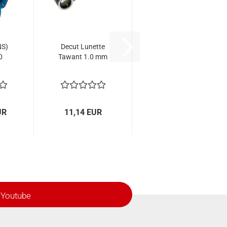
NS)
Decut Lunette
0
Tawant 1.0 mm
UR
11,14 EUR
Youtube