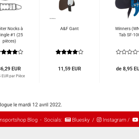
iter Nocks à
A&F Gant
Winners (W
ingle #1 (25
Tab SF-10
pièces)
36,29 EUR
11,59 EUR
de 8,95 E
5 EUR par Pièce
alogue le mardi 12 avril 2022.
nsportshop Blog
- Socials:
Bluesky
/
Instagram
/