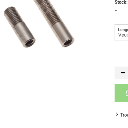
Stock:
-
Long
Tro