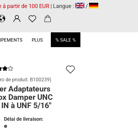
e à partir de 100 EUR
| Langue :
/
.
IPEMENTS
PLUS
% SALE %
Ajouter
à
o de produit:
B100239
)
er Adaptateurs
la
ox Damper UNC
liste
 IN à UNF 5/16"
de
Délai de livraison:
souhaits