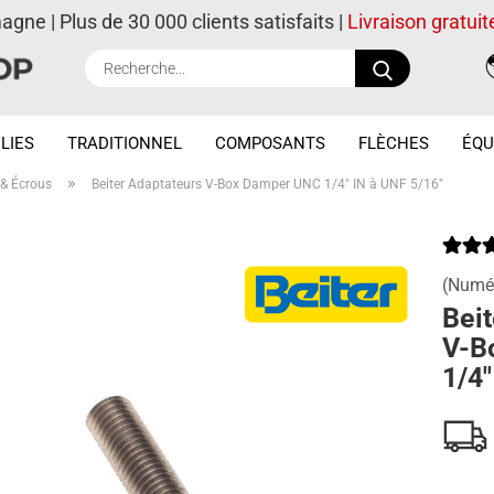
magne | Plus de 30 000 clients satisfaits |
Livraison gratuit
Recherche..
LIES
TRADITIONNEL
COMPOSANTS
FLÈCHES
ÉQU
»
 & Écrous
Beiter Adaptateurs V-Box Damper UNC 1/4" IN à UNF 5/16"
(Numér
Beit
V-B
1/4"