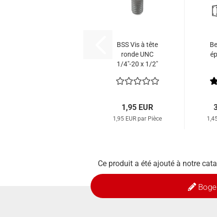
BSS Vis à tête
Be
ronde UNC
ép
1/4"-20 x 1/2"
Acier inoxydable
1,95 EUR
1,95 EUR par Pièce
1,4
Ce produit a été ajouté à notre cat
Boge