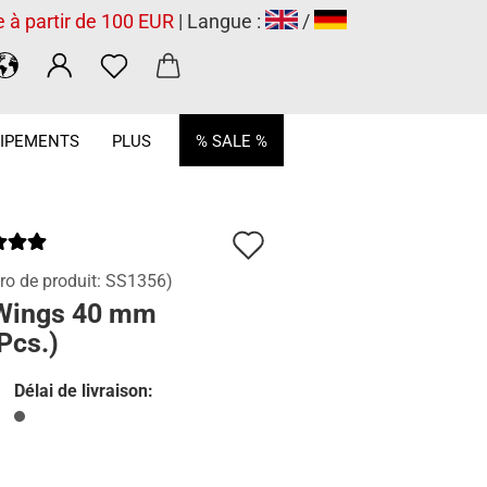
e à partir de 100 EUR
| Langue :
/
.
IPEMENTS
PLUS
% SALE %
Ajouter
à
o de produit:
SS1356
)
Wings 40 mm
la
Pcs.)
liste
de
Délai de livraison:
souhaits