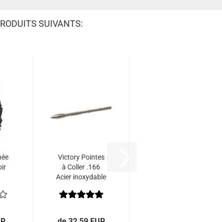
RODUITS SUIVANTS:
née
Victory Pointes
ir
à Coller .166
Acier inoxydable
pour VAP, VAP
TKO, VXT (par
12)
UR
de 32,59 EUR