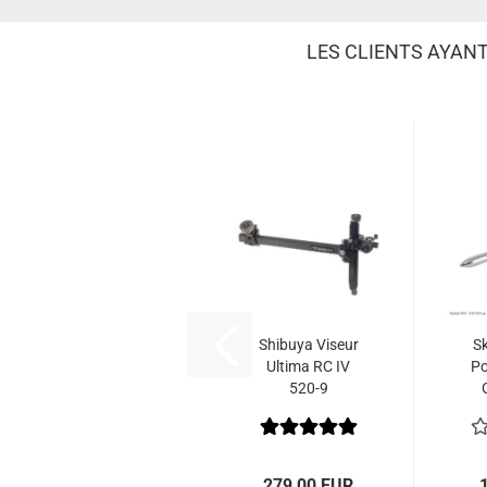
LES CLIENTS AYAN
Shibuya Viseur
Sk
Ultima RC IV
Po
520-9
P
279,00 EUR