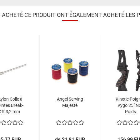
T ACHETÉ CE PRODUIT ONT ÉGALEMENT ACHETÉ LES P
ylon Colle à
Angel Serving
Kinetic Poig
intes Break-
Majesté
Vygo 25" No
Off 3,2 mm
Poids
arallèle (par
12)
15,77 EUR
de 21,81 EUR
156,99 E