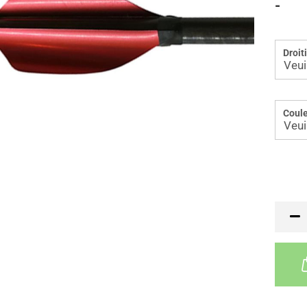
-
Droit
Coule