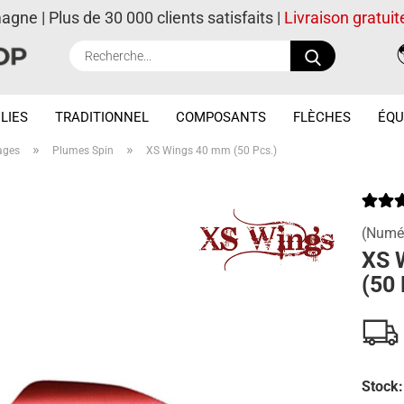
magne | Plus de 30 000 clients satisfaits |
Livraison gratuit
Recherche..
LIES
TRADITIONNEL
COMPOSANTS
FLÈCHES
ÉQU
»
»
ages
Plumes Spin
XS Wings 40 mm (50 Pcs.)
(Numér
XS 
(50 
Stock: