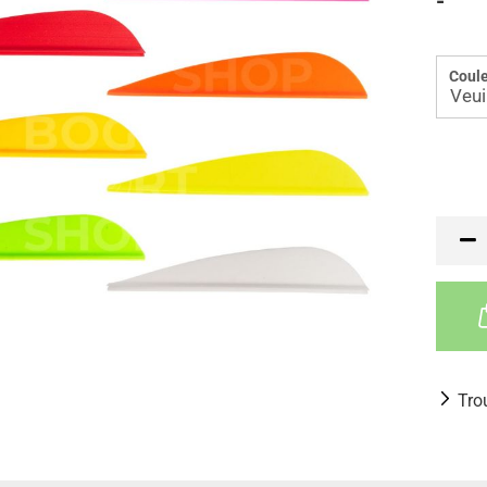
-
Coule
Tro