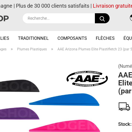
magne | Plus de 30 000 clients satisfaits |
Livraison gratuit
Recherche..
LIES
TRADITIONNEL
COMPOSANTS
FLÈCHES
ÉQU
»
»
ages
Plumes Plastiques
AAE Arizona Plumes Elite Plastifletch 23 (par 
(Numér
AAE
Elit
(par
Stock: