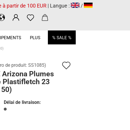
e à partir de 100 EUR
| Langue :
/
.
IPEMENTS
PLUS
% SALE %
50)
Ajouter
o de produit:
SS1085
)
 Arizona Plumes
à
e Plastifletch 23
la
 50)
liste
Délai de livraison:
de
souhaits