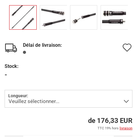
Délai de livraison:
A
à
Stock:
l
-
l
d
Longueur:
s
de 176,33 EUR
TTC 19% hors
livraison