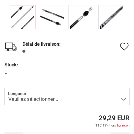
Délai de livraison:
A
à
Stock:
l
-
l
d
Longueur:
s
29,29 EUR
TTC 19% hors
livraison