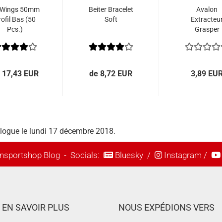
 Wings 50mm
Beiter Bracelet
Avalon
ofil Bas (50
Soft
Extracteu
Pcs.)
Grasper
 17,43 EUR
de 8,72 EUR
3,89 EU
talogue le lundi 17 décembre 2018.
nsportshop Blog
- Socials:
Bluesky
/
Instagram
/
EN SAVOIR PLUS
NOUS EXPÉDIONS VERS