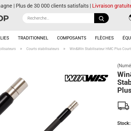
magne | Plus de 30 000 clients satisfaits |
Livraison gratuit
Recherche..
LIES
TRADITIONNEL
COMPOSANTS
FLÈCHES
ÉQU
»
»
bilisateurs
Courts stabilisateurs
Win&Win Stabilisateur HMC Plus Court
(Numér
Win
Sta
Plus
Stock: