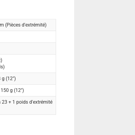
 (Pièces d'extrémité)
c)
ds)
8 g (12")
 150 g (12")
s 23 + 1 poids d'extrémité