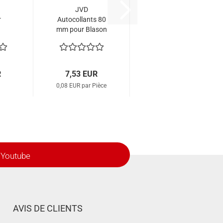
JVD
r
Autocollants 80
mm pour Blason
FITA/WA 40 cm
(par 100)
R
7,53 EUR
0,08 EUR par Pièce
Youtube
AVIS DE CLIENTS