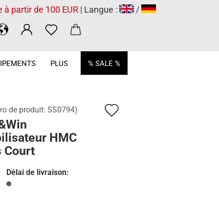
e à partir de 100 EUR
| Langue :
/
.
IPEMENTS
PLUS
% SALE %
Ajouter
o de produit:
SS0794
)
&Win
à
bilisateur HMC
la
 Court
liste
Délai de livraison:
de
souhaits