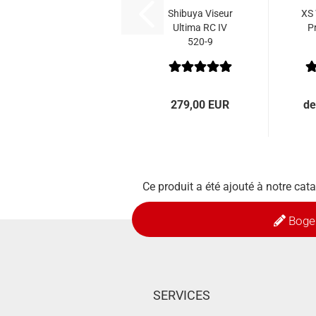
Shibuya Viseur
XS
Ultima RC IV
Pr
520-9
279,00 EUR
de
Ce produit a été ajouté à notre ca
Boge
SERVICES