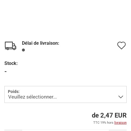
Délai de livraison:
A
à
Stock:
l
-
l
d
Poids:
s
de 2,47 EUR
TTC 19% hors
livraison