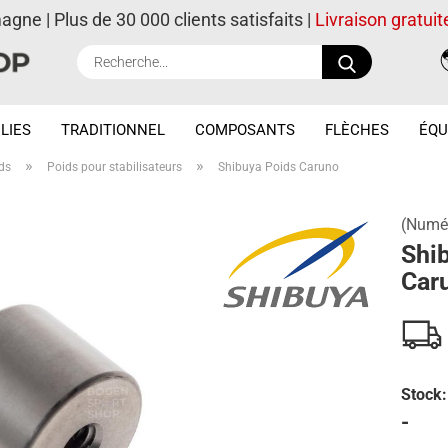
magne | Plus de 30 000 clients satisfaits |
Livraison gratuit
Recherche..
LIES
TRADITIONNEL
COMPOSANTS
FLÈCHES
ÉQU
»
»
ds
Poids pour stabilisateurs
Shibuya Poids Caruno
(Numér
Shi
Car
Stock:
-