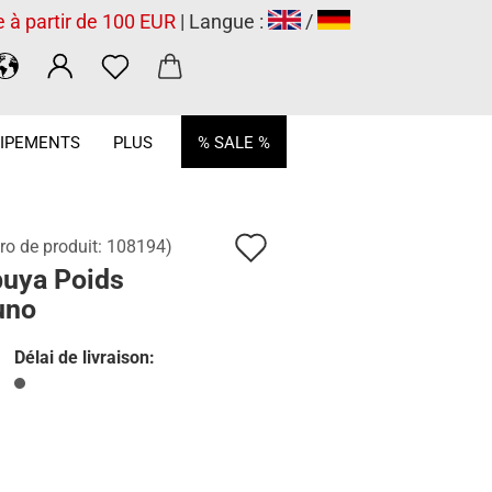
e à partir de 100 EUR
| Langue :
/
.
IPEMENTS
PLUS
% SALE %
Ajouter
o de produit:
108194
)
buya Poids
à
uno
la
liste
Délai de livraison:
de
souhaits