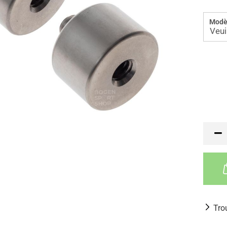
Modè
Tro