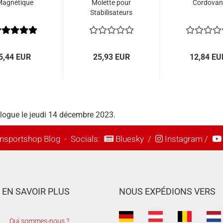
agnétique
Molette pour
Cordovan
Stabilisateurs
MP Wrench
5,44 EUR
25,93 EUR
12,84 EU
talogue le jeudi 14 décembre 2023.
nsportshop Blog
- Socials:
Bluesky
/
Instagram
/
EN SAVOIR PLUS
NOUS EXPÉDIONS VERS
Qui sommes-nous ?