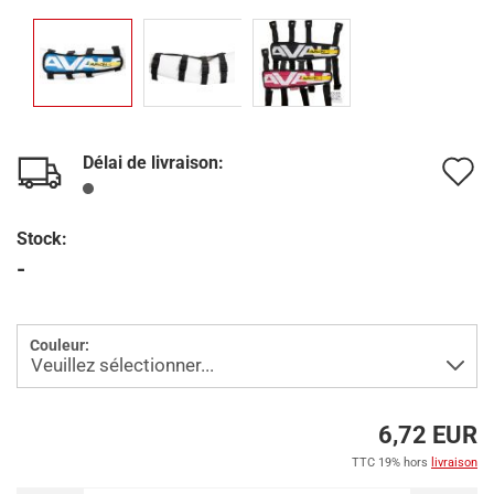
Délai de livraison:
A
à
Stock:
l
-
l
d
Couleur:
s
6,72 EUR
TTC 19% hors
livraison