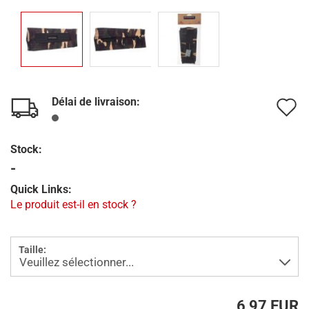
Délai de livraison:
A
à
Stock:
l
-
l
Quick Links:
d
Le produit est-il en stock ?
s
Taille:
6,97 EUR