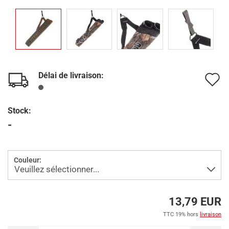
Délai de livraison:
A
à
Stock:
l
-
l
d
Couleur:
s
13,79 EUR
TTC 19% hors
livraison