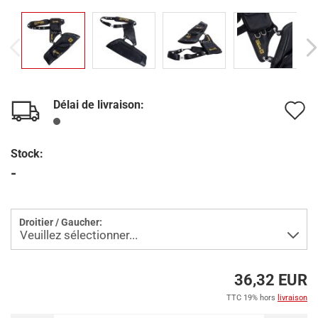
Délai de livraison:
A
à
Stock:
l
-
l
d
Droitier / Gaucher:
s
36,32 EUR
TTC 19% hors
livraison