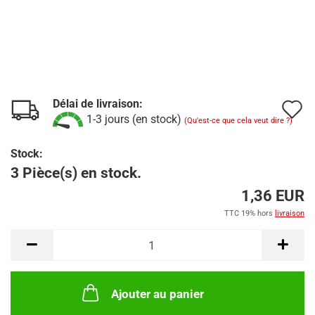
Délai de livraison:
A
1-3 jours (en stock)
(Qu'est-ce que cela veut dire ?)
à
Stock:
l
3 Pièce(s) en stock.
l
1,36 EUR
d
TTC 19% hors
livraison
s
Ajouter au panier