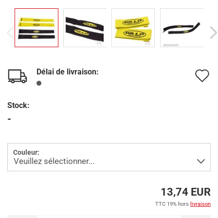
Délai de livraison:
A
à
Stock:
l
-
l
d
Couleur:
s
13,74 EUR
TTC 19% hors
livraison