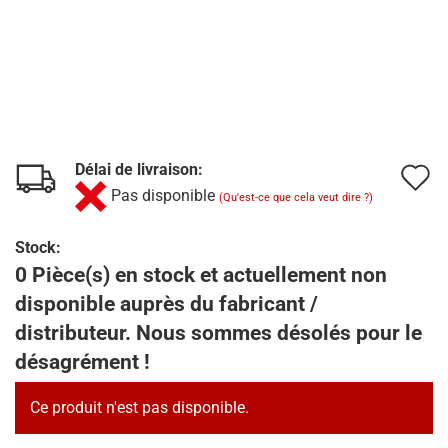
Délai de livraison:
A
Pas disponible
(Qu'est-ce que cela veut dire ?)
à
l
Stock:
0 Pièce(s) en stock et actuellement non
l
disponible auprès du fabricant /
d
distributeur. Nous sommes désolés pour le
s
désagrément !
Ce produit n'est pas disponible.