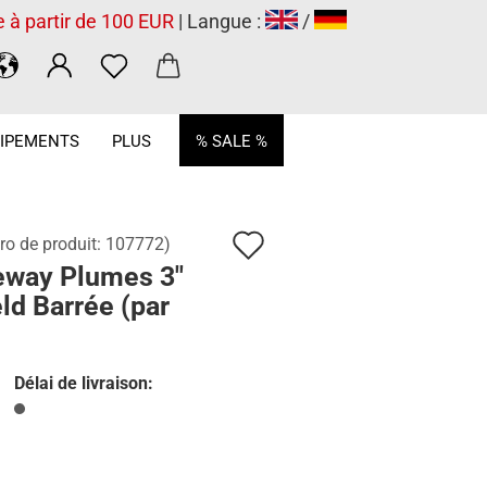
e à partir de 100 EUR
| Langue :
/
.
IPEMENTS
PLUS
% SALE %
Ajouter
o de produit:
107772
)
eway Plumes 3"
à
ld Barrée (par
la
liste
Délai de livraison:
de
souhaits