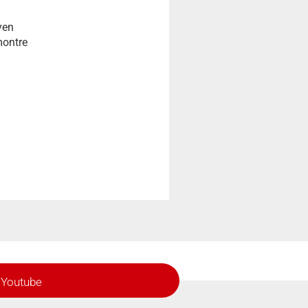
yen
montre
Youtube