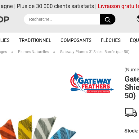
magne | Plus de 30 000 clients satisfaits |
Livraison gratuit
Recherche..
LIES
TRADITIONNEL
COMPOSANTS
FLÈCHES
ÉQU
»
»
ages
Plumes Naturelles
Gateway Plumes 3" Shield Barrée (par 50)
(Numér
Gat
Shie
50)
Stock: