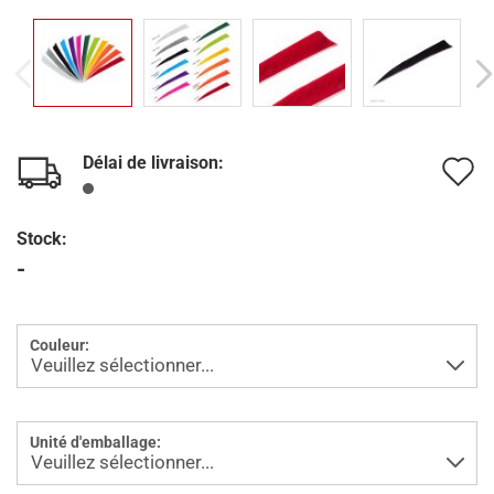
Délai de livraison:
A
à
Stock:
l
-
l
d
Couleur:
s
Unité d'emballage: