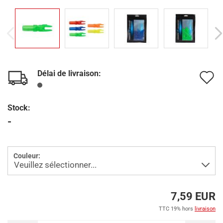
Délai de livraison:
A
à
Stock:
l
-
l
d
Couleur:
s
7,59 EUR
TTC 19% hors
livraison