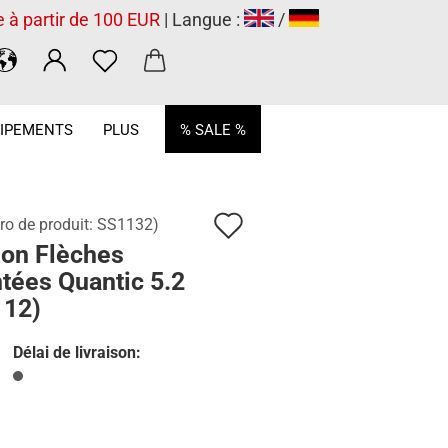
e à partir de 100 EUR
| Langue :
/
.
IPEMENTS
PLUS
% SALE %
Ajouter
o de produit:
SS1132
)
lon Flèches
à
tées Quantic 5.2
la
 12)
liste
Délai de livraison:
de
souhaits