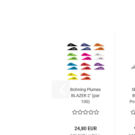
Bohning Plumes
S
BLAZER 2" (par
B
100)
Po
24,80 EUR