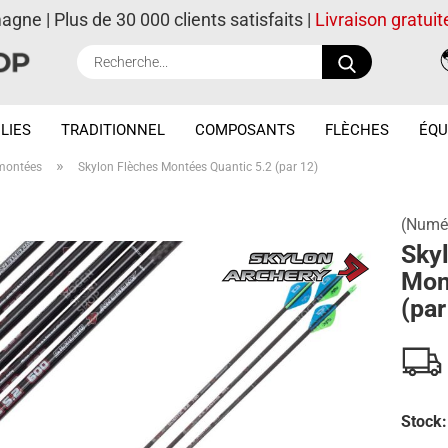
magne | Plus de 30 000 clients satisfaits |
Livraison gratuit
Recherche..
LIES
TRADITIONNEL
COMPOSANTS
FLÈCHES
ÉQU
»
montées
Skylon Flèches Montées Quantic 5.2 (par 12)
(Numér
Sky
Mon
(par
Stock: