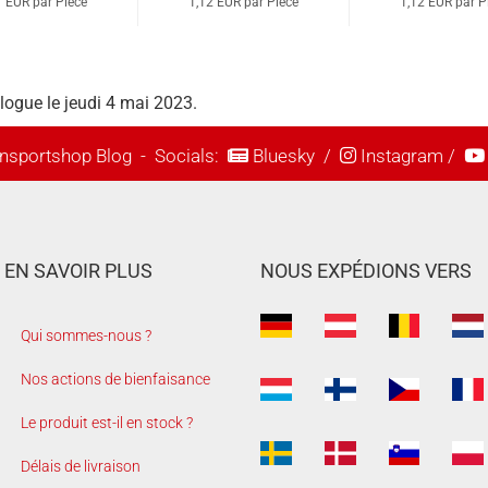
1 EUR par Pièce
1,12 EUR par Pièce
1,12 EUR par P
alogue le jeudi 4 mai 2023.
nsportshop Blog
- Socials:
Bluesky
/
Instagram
/
EN SAVOIR PLUS
NOUS EXPÉDIONS VERS
Qui sommes-nous ?
Nos actions de bienfaisance
Le produit est-il en stock ?
Délais de livraison