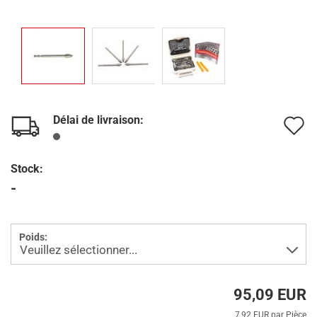
Délai de livraison:
A
à
Stock:
l
-
l
d
Poids:
s
95,09 EUR
7,92 EUR par Pièce