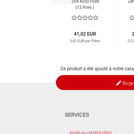
.204 Accu Point
Zen
(12 Pces.)
41,02 EUR
3,42 EUR par Pièce
0,2
Ce produit a été ajouté à notre cat
Boge
SERVICES
Accès au compte client