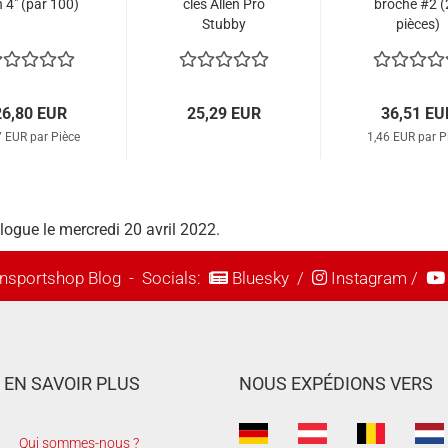
 4" (par 100)
clés Allen Pro
broche #2 (
Stubby
pièces)
26,80 EUR
25,29 EUR
36,51 EU
7 EUR par Pièce
1,46 EUR par P
alogue le mercredi 20 avril 2022.
nsportshop Blog
- Socials:
Bluesky
/
Instagram
/
EN SAVOIR PLUS
NOUS EXPÉDIONS VERS
Qui sommes-nous ?