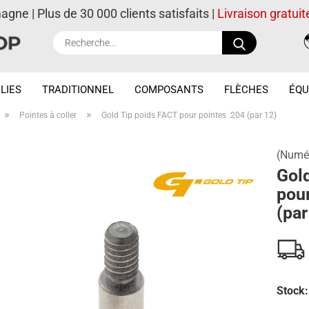
magne | Plus de 30 000 clients satisfaits |
Livraison gratuit
Recherche..
LIES
TRADITIONNEL
COMPOSANTS
FLÈCHES
ÉQU
»
»
Pointes à coller
Gold Tip poids FACT pour pointes .204 (par 12)
(Numér
Gol
pour
(par
Stock: