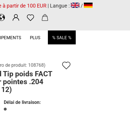
e à partir de 100 EUR
| Langue :
/
.
IPEMENTS
PLUS
% SALE %
Ajouter
o de produit:
108768
)
d Tip poids FACT
à
 pointes .204
la
 12)
liste
Délai de livraison:
de
souhaits