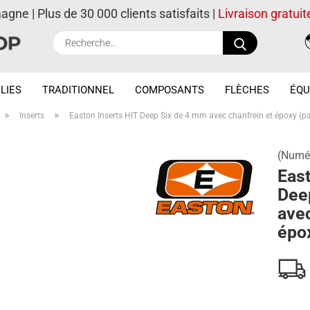
magne | Plus de 30 000 clients satisfaits |
Livraison gratuit
Recherche..
LIES
TRADITIONNEL
COMPOSANTS
FLÈCHES
ÉQU
»
»
Inserts
Easton Inserts HIT Deep Six de 4 mm avec chanfrein et époxy (pa
(Numér
East
Dee
avec
épox