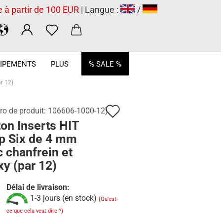
e à partir de 100 EUR
| Langue :
/
.
IPEMENTS
PLUS
% SALE %
r 12)
Ajouter
o de produit:
106606-1000-12
)
on Inserts HIT
à
p Six de 4 mm
la
 chanfrein et
liste
y (par 12)
de
Délai de livraison:
souhaits
1-3 jours (en stock)
(Qu'est-
ce que cela veut dire ?)