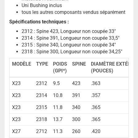
Uni Bushing inclus
tous les autres composants vendus séparément
Spécifications techniques :
2312 : Spine 423, Longueur non coupée 33"
2314 : Spine 391, Longueur non coupée 33,5"
2315 : Spine 340, Longueur non coupée 34"
2318 : Spine 300, Longueur non coupée 34,25"
MODÈLE
TYPE
POIDS
SPINE
DIAMÈTRE EXTÉRIE
(GPI*)
(POUCES)
X23
2312
9.5
423
.363
X23
2314
10.8
391
.357
X23
2315
11.8
340
.365
X23
2318
13.7
300
.365
X27
2712
11.3
260
.420