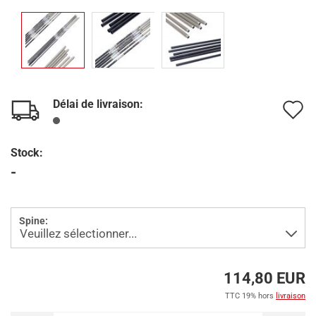
Délai de livraison:
A
à
Stock:
l
-
l
d
Spine:
s
114,80 EUR
TTC 19% hors
livraison