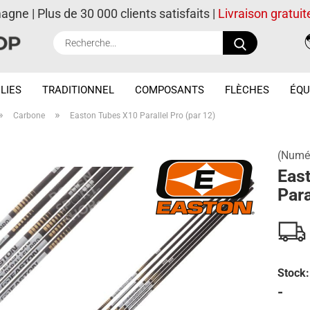
magne | Plus de 30 000 clients satisfaits |
Livraison gratuit
Recherche..
LIES
TRADITIONNEL
COMPOSANTS
FLÈCHES
ÉQU
»
»
Carbone
Easton Tubes X10 Parallel Pro (par 12)
(Numér
Eas
Para
Stock:
-