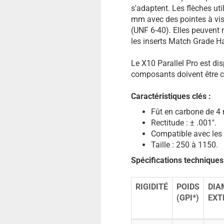
s'adaptent. Les flèches uti
mm avec des pointes à vis
(UNF 6-40). Elles peuvent
les inserts Match Grade Ha
Le X10 Parallel Pro est di
composants doivent être
Caractéristiques clés :
Fût en carbone de 
Rectitude : ± .001".
Compatible avec le
Taille : 250 à 1150.
Spécifications techniques
RIGIDITÉ
POIDS
DIA
(GPI*)
EXT