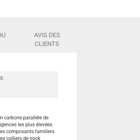
DU
AVIS DES
CLIENTS
z.
 en carbone parallèle de
igences les plus élevées.
les composants familiers
les colliers de nock