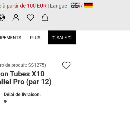
e à partir de 100 EUR
| Langue :
/
.
IPEMENTS
PLUS
% SALE %
Ajouter
o de produit:
SS1275
)
ton Tubes X10
à
llel Pro (par 12)
la
liste
Délai de livraison:
de
souhaits