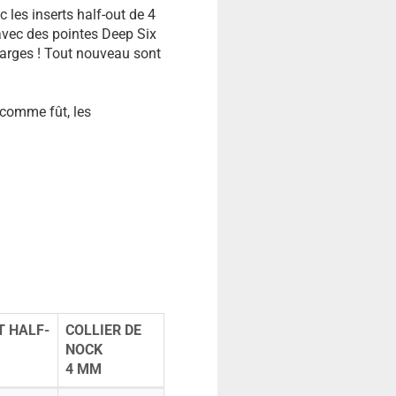
 les inserts half-out de 4
avec des pointes Deep Six
larges ! Tout nouveau sont
 comme fût, les
T HALF-
COLLIER DE
NOCK
4 MM