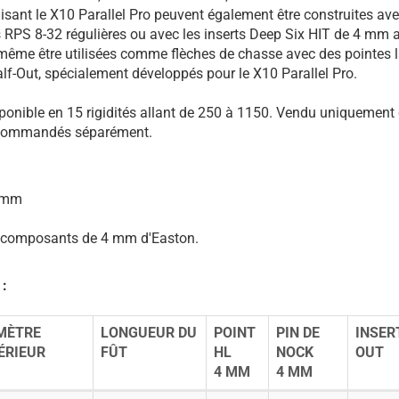
lisant le X10 Parallel Pro peuvent également être construites avec
 RPS 8-32 régulières ou avec les inserts Deep Six HIT de 4 mm 
 même être utilisées comme flèches de chasse avec des pointes 
lf-Out, spécialement développés pour le X10 Parallel Pro.
sponible en 15 rigidités allant de 250 à 1150. Vendu uniquement
 commandés séparément.
4 mm
s composants de 4 mm d'Easton.
 :
MÈTRE
LONGUEUR DU
POINT
PIN DE
INSER
ÉRIEUR
FÛT
HL
NOCK
OUT
4 MM
4 MM