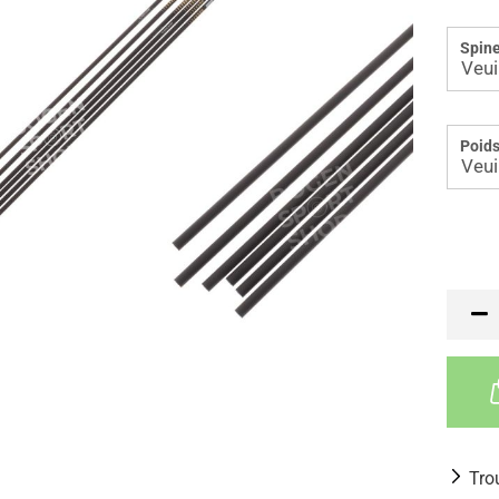
Spine
Poids
Tro