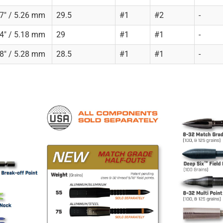
7" / 5.26 mm
29.5
#1
#2
-
4" / 5.18 mm
29
#1
#1
-
8" / 5.28 mm
28.5
#1
#1
-