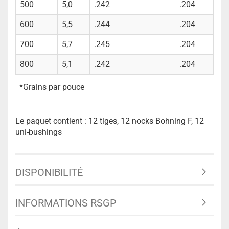
500
5,0
.242
.204
600
5,5
.244
.204
700
5,7
.245
.204
800
5,1
.242
.204
*Grains par pouce
Le paquet contient : 12 tiges, 12 nocks Bohning F, 12
uni-bushings
DISPONIBILITÉ
INFORMATIONS RSGP