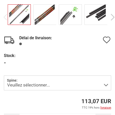
Délai de livraison:
A
à
Stock:
l
-
l
d
Spine:
s
113,07 EUR
TTC 19% hors
livraison