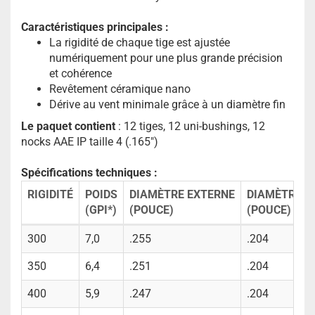
Caractéristiques principales :
La rigidité de chaque tige est ajustée
numériquement pour une plus grande précision
et cohérence
Revêtement céramique nano
Dérive au vent minimale grâce à un diamètre fin
Le paquet contient
: 12 tiges, 12 uni-bushings, 12
nocks AAE IP taille 4 (.165")
Spécifications techniques :
RIGIDITÉ
POIDS
DIAMÈTRE EXTERNE
DIAMÈTRE I
(GPI*)
(POUCE)
(POUCE)
300
7,0
.255
.204
350
6,4
.251
.204
400
5,9
.247
.204