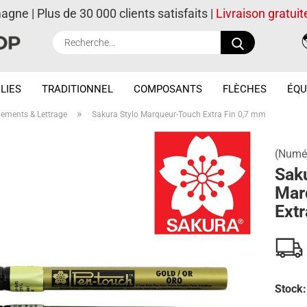
magne | Plus de 30 000 clients satisfaits |
Livraison gratuit
Recherche..
LIES
TRADITIONNEL
COMPOSANTS
FLÈCHES
ÉQU
»
ements & Lettrage
Sakura Stylo Marqueur-Touch Extra Fin 0,7 mm
(Numér
Saku
Mar
Extr
Stock: