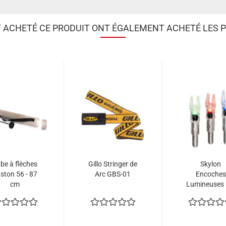
T ACHETÉ CE PRODUIT ONT ÉGALEMENT ACHETÉ LES P
be à flèches
Gillo Stringer de
Skylon
ston 56 - 87
Arc GBS-01
Encoches
cm
Lumineuses 
mm / .244 (
4)