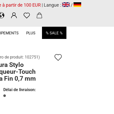
e à partir de 100 EUR
| Langue :
/
.
IPEMENTS
PLUS
% SALE %
Ajouter
o de produit:
102751
)
ra Stylo
à
queur-Touch
la
a Fin 0,7 mm
liste
Délai de livraison:
de
souhaits