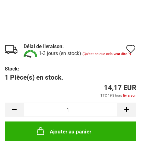
Délai de livraison:
A
1-3 jours (en stock)
(Qu'est-ce que cela veut dire ?)
à
Stock:
l
1 Pièce(s) en stock.
l
14,17 EUR
d
TTC 19% hors
livraison
s
Ajouter au panier