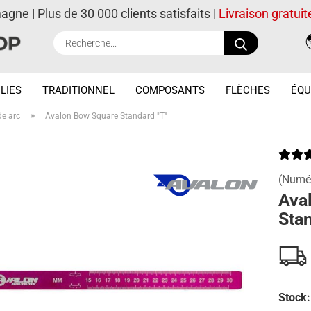
magne | Plus de 30 000 clients satisfaits |
Livraison gratuit
Recherche..
LIES
TRADITIONNEL
COMPOSANTS
FLÈCHES
ÉQU
»
de arc
Avalon Bow Square Standard "T"
(Numér
Ava
Stan
Stock: