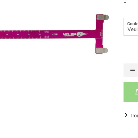
-
Coule
Tro