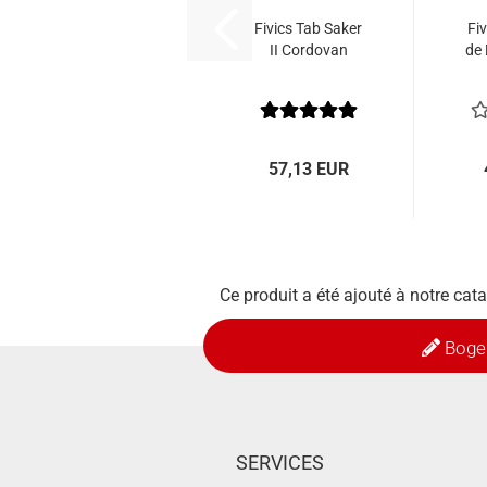
Fivics Tab Saker
Fi
II Cordovan
de 
57,13 EUR
Ce produit a été ajouté à notre cat
Boge
SERVICES