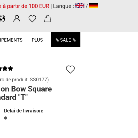
e à partir de 100 EUR
| Langue :
/
.
IPEMENTS
PLUS
% SALE %
Ajouter
à
o de produit:
SS0177
)
lon Bow Square
la
dard "T"
liste
de
Délai de livraison:
souhaits