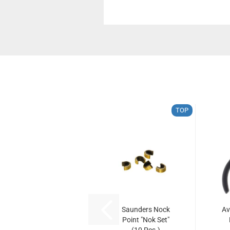
TOP
Saunders Nock
Av
Point "Nok Set"