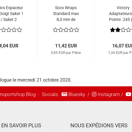
vics Espaceur
Socx Wraps
Victory
Doigt Saker 1
Standard max
Adaptateurs
/ Saker 2
8,0 mm de
Pointe .245 
diamètre (12
Pcs.)
pcs.)
4,04 EUR
11,42 EUR
16,07 EU
0,95 EUR par Pièce
1,34 EUR par P
alogue le mercredi 21 octobre 2020.
nsportshop Blog
- Socials:
Bluesky
/
Instagram
/
EN SAVOIR PLUS
NOUS EXPÉDIONS VERS