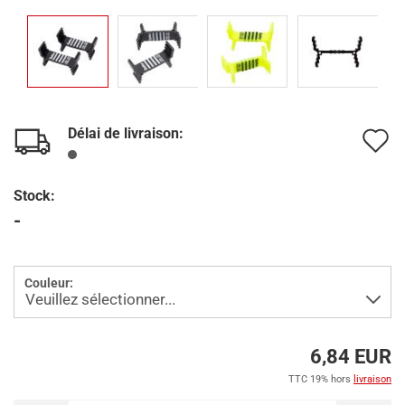
Délai de livraison:
A
à
Stock:
l
-
l
d
Couleur:
s
6,84 EUR
TTC 19% hors
livraison