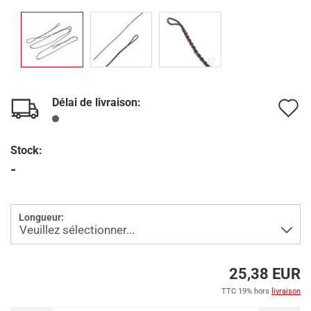
Délai de livraison:
A
à
Stock:
l
-
l
d
Longueur:
s
25,38 EUR
TTC 19% hors
livraison