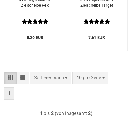
Zielscheibe Feld
Zielscheibe Target
8,36 EUR
7,61 EUR
Sortieren nach
pro Seite
Sortieren nach
40 pro Seite
1
1
bis
2
(von insgesamt
2
)