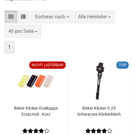
Sortieren nach
pro Seite
Sortieren nach
Alle Hersteller
pro Seite
40 pro Seite
1
NICHT LIEFERBAR
TOP
Beiter Klicker-Endkappe
Beiter Klicker 0.25
Ersatzteil - Kurz
Schwarzes Klickerblech