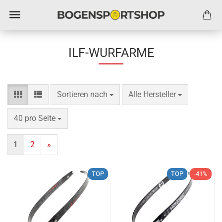
ILF-WURFARME
Sortieren nach
pro Seite
Sortieren nach
Alle Hersteller
pro Seite
40 pro Seite
1
2
»
TOP
TOP
-41%