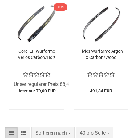
-10%
Core ILF-Wurfarme
Fivics Wurfarme Argon
Verios Carbon/Holz
X Carbon/Wood
Unser regulärer Preis 88,43 EUR
Jetzt nur 79,00 EUR
491,34 EUR
Sortieren nach
pro Seite
Sortieren nach
40 pro Seite