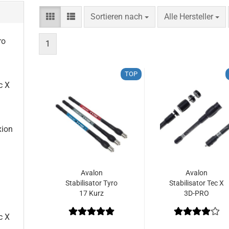
Sortieren nach
pro Seite
Sortieren nach
Alle Hersteller
ro
1
TOP
c X
xion
Avalon
Avalon
Stabilisator Tyro
Stabilisator Tec X
17 Kurz
3D-PRO
c X