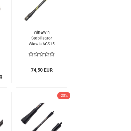
Win&Win
Stabilisator
Wiawis ACS15
Kurz
74,50 EUR
UR
-20%