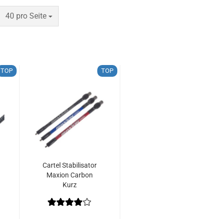
pro Seite
40 pro Seite
TOP
TOP
Cartel Stabilisator
Maxion Carbon
Kurz