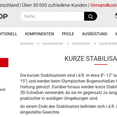
utschland | Über 30 000 zufriedene Kunden |
Versandkost
Suche...
ITIONELL
KOMPONENTEN
PFEILE
AUSRÜSTUNG
»
»
»
Startseite
Komponenten
Stabilisation
Kurze Stabil
KURZE STABILIS
Die kurzen Stabilisatoren sind i.d.R. in etwa 8"- 12"
15") und werden beim Olympischen Bogenschießen fü
Haltung genutzt. Darüber hinaus werden kurze Stabil
und
3D-Schießen verwendet, da sie im gegensatz zu lange
praktischer in waldigen Umgebungen sind.
An einem Ende des Stabilisators befinden sich i.d.R.
eingestellte Gewichte.