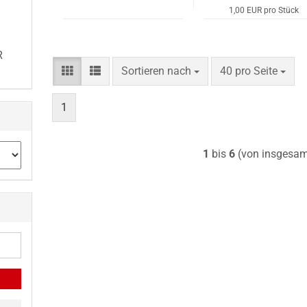
1,00 EUR pro Stück
R
Sortieren nach
pro Seite
Sortieren nach
40 pro Seite
1
1
bis
6
(von insgesa