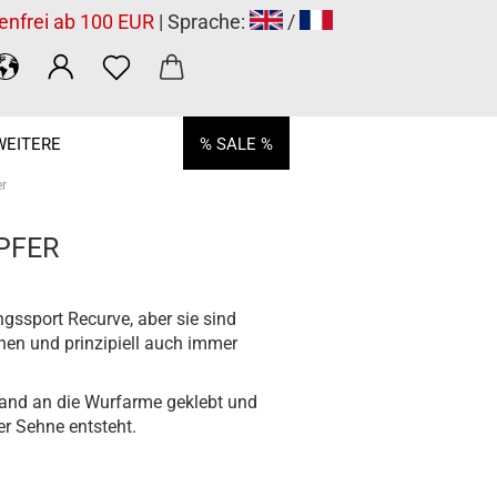
enfrei ab 100 EUR
| Sprache:
/
WEITERE
% SALE %
r
PFER
gssport Recurve, aber sie sind
hen und prinzipiell auch immer
band an die Wurfarme geklebt und
r Sehne entsteht.