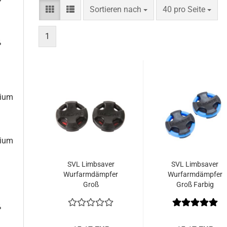
Sortieren nach
pro Seite
Sortieren nach
40 pro Seite
1
ß
ium
ium
SVL Limbsaver
SVL Limbsaver
Wurfarmdämpfer
Wurfarmdämpfer
Groß
Groß Farbig
ß