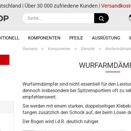
utschland | Über 30 000 zufriedene Kunden |
Versandkost
Suche...
ITIONELL
KOMPONENTEN
PFEILE
AUSRÜSTUNG
»
»
»
Startseite
Komponenten
Dämpfer
Wurfarmdämpfe
WURFARMDÄM
Wurfarmdämpfer sind nicht essentiell für den Leistun
dennoch insbesondere bei Spitzensportlern oft zu se
empfehlenswert.
Sie werden mit einem starken, doppelseitigen Klebe
fangen zusätzlich den Schock auf, der beim Lösen de
Der Bogen wird i.d.R. deutlich ruhiger.
ß