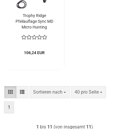
Trophy Ridge
Pfeilauflage Sync MD
Micro Hunting
106,24 EUR
Sortieren nach
pro Seite
Sortieren nach
40 pro Seite
1
1
bis
11
(von insgesamt
11
)