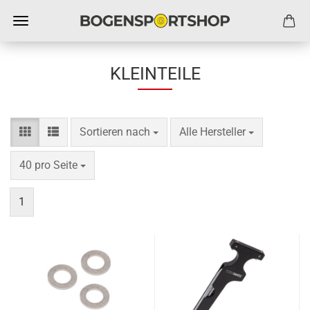
KLEINTEILE
Sortieren nach
pro Seite
Sortieren nach
Alle Hersteller
pro Seite
40 pro Seite
1