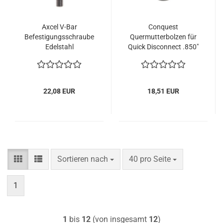
Axcel V-Bar
Conquest
Befestigungsschraube
Quermutterbolzen für
Edelstahl
Quick Disconnect .850"
22,08 EUR
18,51 EUR
Sortieren nach
pro Seite
Sortieren nach
40 pro Seite
1
1
bis
12
(von insgesamt
12
)