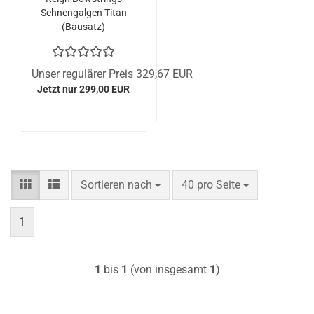
Sehnengalgen Titan
(Bausatz)
Unser regulärer Preis 329,67 EUR
Jetzt nur 299,00 EUR
Sortieren nach
pro Seite
Sortieren nach
40 pro Seite
1
1
bis
1
(von insgesamt
1
)